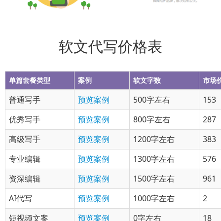
软文代写价格表
单篇套餐类型
案例
软文字数
市场
普通写手
预览案例
500字左右
153
优秀写手
预览案例
800字左右
287
高级写手
预览案例
1200字左右
383
专业编辑
预览案例
1300字左右
576
资深编辑
预览案例
1500字左右
961
AI代写
预览案例
1000字左右
2
短视频文案
预览案例
0字左右
18